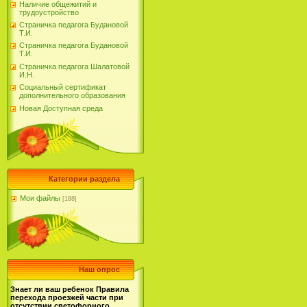
Наличие общежитий и
трудоустройство
Страничка педагога Будановой
Т.И.
Страничка педагога Будановой
Т.И.
Страничка педагога Шалатовой
И.Н.
Социальный сертификат
дополнительного образования
Новая Доступная среда
Категории раздела
Мои файлы
[188]
Наш опрос
Знает ли ваш ребенок Правила
перехода проезжей части при
отсутствии светофорного