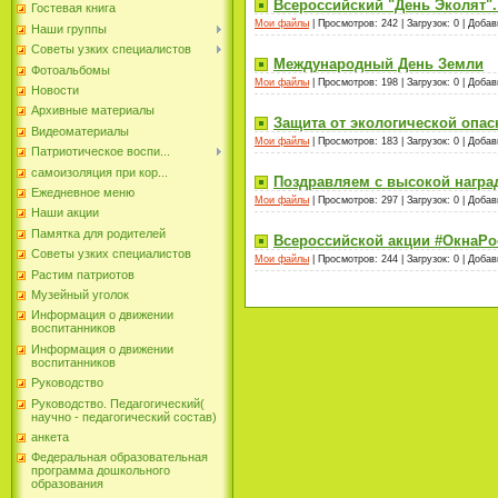
Всероссийский "День Эколят". 
Гостевая книга
Мои файлы
|
Просмотров:
242
|
Загрузок:
0
|
Добав
Наши группы
Советы узких специалистов
Международный День Земли
Фотоальбомы
Мои файлы
|
Просмотров:
198
|
Загрузок:
0
|
Добав
Новости
Архивные материалы
Защита от экологической опас
Видеоматериалы
Мои файлы
|
Просмотров:
183
|
Загрузок:
0
|
Добав
Патриотическое воспи...
самоизоляция при кор...
Поздравляем с высокой награ
Ежедневное меню
Мои файлы
|
Просмотров:
297
|
Загрузок:
0
|
Добав
Наши акции
Памятка для родителей
Всероссийской акции #ОкнаРо
Советы узких специалистов
Мои файлы
|
Просмотров:
244
|
Загрузок:
0
|
Добав
Растим патриотов
Музейный уголок
Информация о движении
воспитанников
Информация о движении
воспитанников
Руководство
Руководство. Педагогический(
научно - педагогический состав)
анкета
Федеральная образовательная
программа дошкольного
образования