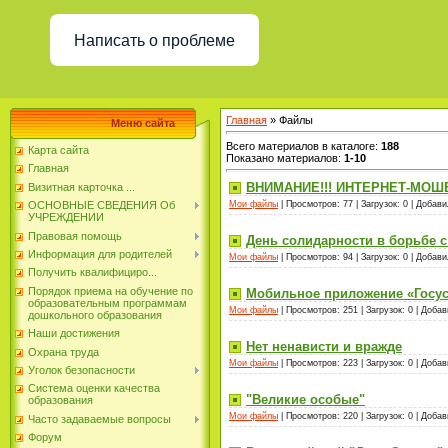
Написать о проблеме
Главная
»
Файлы
Меню сайта
Всего материалов в каталоге
:
188
Карта сайта
Показано материалов
:
1-10
Главная
ВНИМАНИЕ!!! ИНТЕРНЕТ-МОШЕ
Визитная карточка ...
ОСНОВНЫЕ СВЕДЕНИЯ Об
Мои файлы
|
Просмотров:
77
|
Загрузок:
0
|
Добави
УЧРЕЖДЕНИИ
Правовая помощь
День солидарности в борьбе 
Информация для родителей
Мои файлы
|
Просмотров:
94
|
Загрузок:
0
|
Добави
Получить квалифициро...
Порядок приема на обучение по
Мобильное приложение «Госус
образовательным программам
Мои файлы
|
Просмотров:
251
|
Загрузок:
0
|
Добав
дошкольного образования
Наши достижения
Нет ненависти и вражде
Охрана труда
Мои файлы
|
Просмотров:
223
|
Загрузок:
0
|
Добав
Уголок безопасности
Система оценки качества
"Великие особые"
образования
Мои файлы
|
Просмотров:
220
|
Загрузок:
0
|
Добав
Часто задаваемые вопросы
Форум