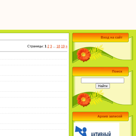
Вход на сайт
Страницы
:
1
2
3
...
18
19
»
Поиск
Архив записей